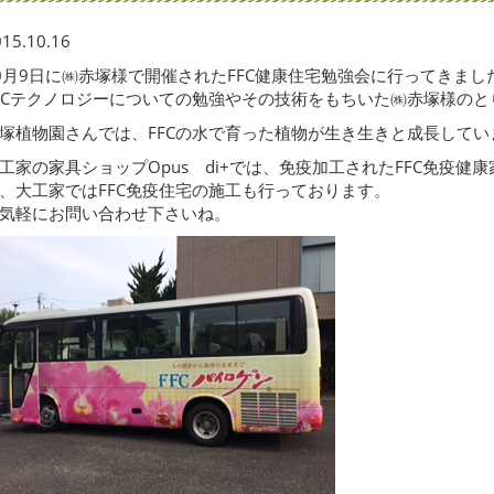
15.10.16
0月9日に㈱赤塚様で開催されたFFC健康住宅勉強会に行ってきまし
FCテクノロジーについての勉強やその技術をもちいた㈱赤塚様の
塚植物園さんでは、FFCの水で育った植物が生き生きと成長してい
工家の家具ショップOpus di+では、免疫加工されたFFC免疫健
、大工家ではFFC免疫住宅の施工も行っております。
気軽にお問い合わせ下さいね。