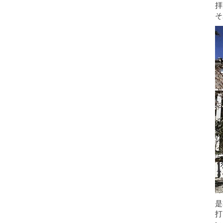
拝
そ
是
打